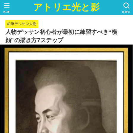
アトリエ光と影
MENU
SEARCH
鉛筆デッサン人物
人物デッサン初心者が最初に練習すべき“横
顔”の描き方7ステップ