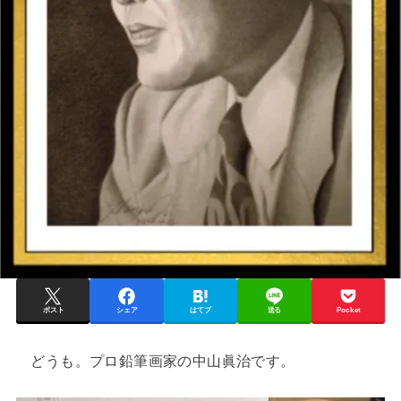
ポスト
シェア
はてブ
送る
Pocket
どうも。プロ鉛筆画家の中山眞治です。