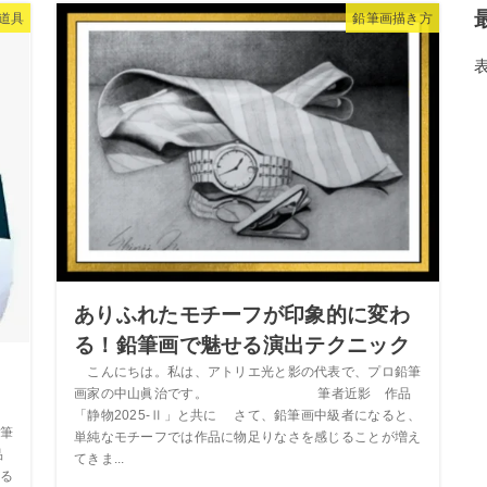
道具
鉛筆画描き方
ありふれたモチーフが印象的に変わ
る！鉛筆画で魅せる演出テクニック
！
こんにちは。私は、アトリエ光と影の代表で、プロ鉛筆
画家の中山眞治です。 筆者近影 作品
「静物2025-Ⅱ」と共に さて、鉛筆画中級者になると、
筆
単純なモチーフでは作品に物足りなさを感じることが増え
品
てきま...
なる