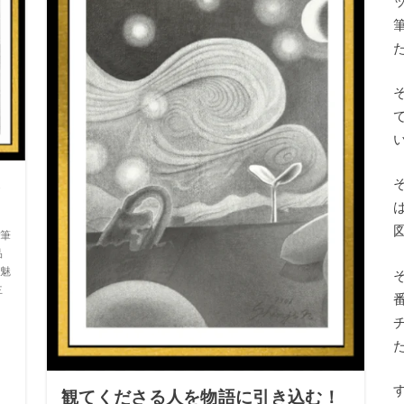
を
？
筆
品
の魅
主
観てくださる人を物語に引き込む！