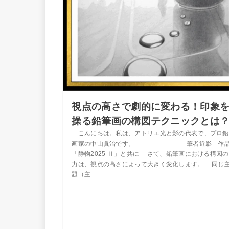
視点の高さで劇的に変わる！印象
操る鉛筆画の構図テクニックとは
こんにちは。私は、アトリエ光と影の代表で、プロ鉛
画家の中山眞治です。 筆者近影 作
「静物2025-Ⅱ」と共に さて、鉛筆画における構図
力は、視点の高さによって大きく変化します。 同じ
題（主...