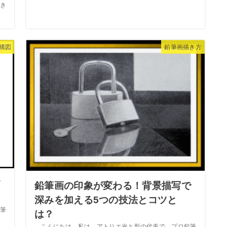
き
構図
鉛筆画描き方
す
鉛筆画の印象が変わる！背景描写で
深みを加える5つの技法とコツと
筆
は？
こんにちは。私は、アトリエ光と影の代表で、プロ鉛筆