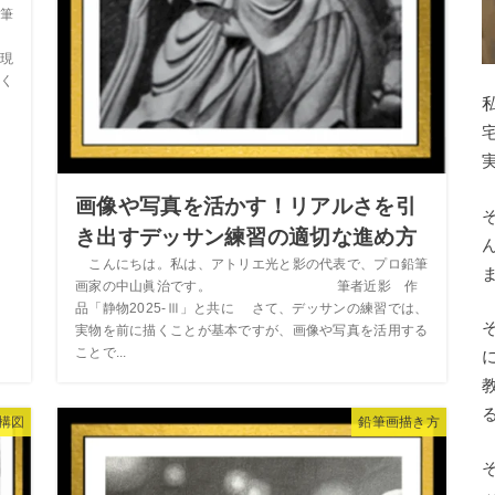
筆
表現
く
画像や写真を活かす！リアルさを引
き出すデッサン練習の適切な進め方
こんにちは。私は、アトリエ光と影の代表で、プロ鉛筆
画家の中山眞治です。 筆者近影 作
品「静物2025-Ⅲ」と共に さて、デッサンの練習では、
実物を前に描くことが基本ですが、画像や写真を活用する
ことで...
構図
鉛筆画描き方