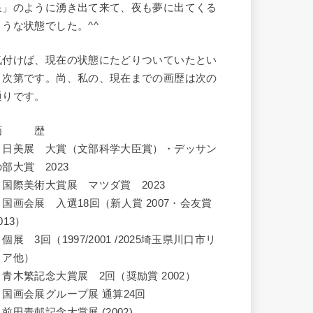
泉」のように湧き出て来て、夜も夢に出てくる
ような状態でした。^^
気付けば、現在の状態にたどりついていたとい
う次第です。尚、私の、現在までの画歴は次の
通りです。
画 歴
・日美展 大賞（文部科学大臣賞）・デッサン
の部大賞 2023
・国際美術大賞展 マツダ賞 2023
・国画会展 入選18回（新人賞 2007・会友賞
013）
個展 3回（1997/2001 /2025埼玉県川口市リ
リア他）
・青木繁記念大賞展 2回（奨励賞 2002）
・国画会展グループ展 通算24回
前田青邨記念大賞展 (2002)