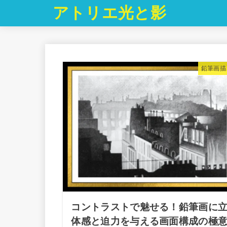
アトリエ光と影
鉛筆画描
コントラストで魅せる！鉛筆画に
体感と迫力を与える画面構成の極