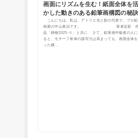
画面にリズムを生む！紙面全体を
かした動きのある鉛筆画構図の秘
こんにちは。私は、アトリエ光と影の代表で、プロ鉛
画家の中山眞治です。 筆者近影 
品「静物2025-Ⅱ」と共に さて、鉛筆画中級者の人
ると、モチーフ単体の描写力は高まっても、画面全体を
った構...