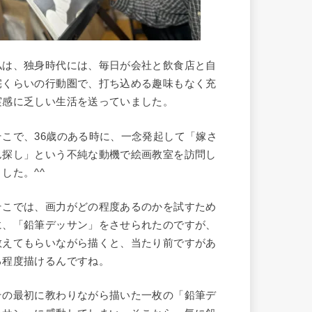
私は、独身時代には、毎日が会社と飲食店と自
宅くらいの行動圏で、打ち込める趣味もなく充
実感に乏しい生活を送っていました。
そこで、36歳のある時に、一念発起して「嫁さ
ん探し」という不純な動機で絵画教室を訪問し
ました。^^
そこでは、画力がどの程度あるのかを試すため
に、「鉛筆デッサン」をさせられたのですが、
教えてもらいながら描くと、当たり前ですがあ
る程度描けるんですね。
その最初に教わりながら描いた一枚の「鉛筆デ