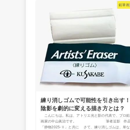
鉛筆画
練り消しゴムで可能性を引き出す
陰影を劇的に変える描き方とは？
こんにちは。私は、アトリエ光と影の代表で、プロ鉛
画家の中山眞治です。 筆者近影 作
「静物2025-Ⅱ」と共に さて、練り消しゴムは、単