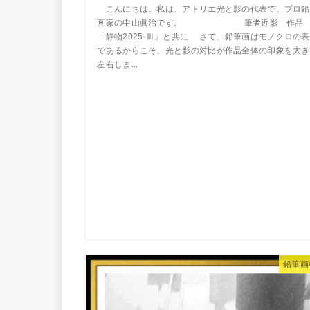
こんにちは。私は、アトリエ光と影の代表で、プロ鉛
画家の中山眞治です。 筆者近影 作品
「静物2025-Ⅲ」と共に さて、鉛筆画はモノクロの
であるからこそ、光と影の対比が作品全体の印象を大き
左右しま...
鉛筆画