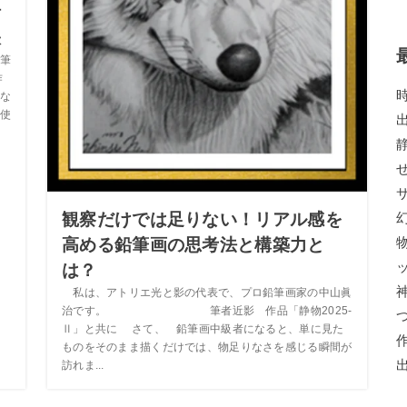
活
訣
筆
作
にな
使
観察だけでは足りない！リアル感を
高める鉛筆画の思考法と構築力と
は？
私は、アトリエ光と影の代表で、プロ鉛筆画家の中山眞
治です。 筆者近影 作品「静物2025-
Ⅱ」と共に さて、 鉛筆画中級者になると、単に見た
ものをそのまま描くだけでは、物足りなさを感じる瞬間が
訪れま...