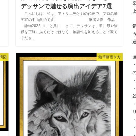
デッサンで魅せる演出アイデア7選
こんにちは。私は、アトリエ光と影の代表で、プロ鉛筆
画家の中山眞治です。 筆者近影 作品
「静物2025-Ⅱ」と共に さて、デッサンは、単に形や陰
影を正確に描くだけではなく、物語性を加えることで観て
くださ...
構図
鉛筆画描き方
2
・
・