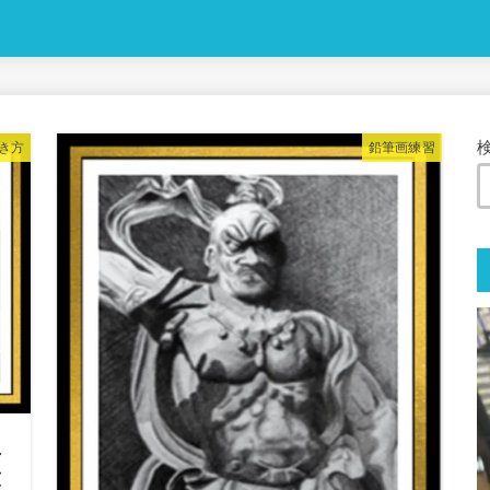
き方
鉛筆画練習
立
意