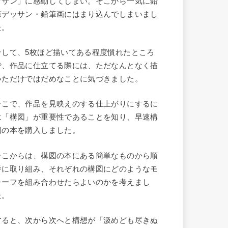
ッサン」に感動してしまい。そこから一気に鉛
筆デッサン・鉛筆画にはまり込んでしまいまし
た。
そして、5枚ほど描いてある程度慣れたところ
で、作品に仕立てる際には、ただなんとなく描
いただけではだめなことに気づきました。
そこで、作品を見映えのする仕上がりにするに
は「構図」が重要性であることを知り、早速構
図の本を購入しました。
そこからは、構図の本にある簡単なものから順
番に取り組み、それぞれの構図にどのようなモ
チーフを組み合わせたらよいのかを考えまし
た。
すると、次から次へと構想が「汲めども尽きぬ