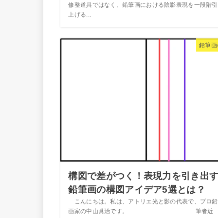
修整道具ではなく、鉛筆画における陰影表現を一段階引
上げる...
鉛筆画
構図で差がつく！表現力を引き出
鉛筆画の構図アイデア5選とは？
こんにちは。私は、アトリエ光と影の代表で、プロ鉛
画家の中山眞治です。 筆者近