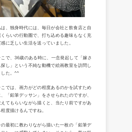
私は、独身時代には、毎日が会社と飲食店と自
宅くらいの行動圏で、打ち込める趣味もなく充
実感に乏しい生活を送っていました。
そこで、36歳のある時に、一念発起して「嫁さ
ん探し」という不純な動機で絵画教室を訪問し
ました。^^
そこでは、画力がどの程度あるのかを試すため
に、「鉛筆デッサン」をさせられたのですが、
教えてもらいながら描くと、当たり前ですがあ
る程度描けるんですね。
その最初に教わりながら描いた一枚の「鉛筆デ