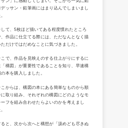
ッサン」に感動してしまい。そこから一気に鉛
筆デッサン・鉛筆画にはまり込んでしまいまし
た。
そして、5枚ほど描いてある程度慣れたところ
で、作品に仕立てる際には、ただなんとなく描
いただけではだめなことに気づきました。
そこで、作品を見映えのする仕上がりにするに
は「構図」が重要性であることを知り、早速構
図の本を購入しました。
そこからは、構図の本にある簡単なものから順
番に取り組み、それぞれの構図にどのようなモ
チーフを組み合わせたらよいのかを考えまし
た。
すると、次から次へと構想が「汲めども尽きぬ