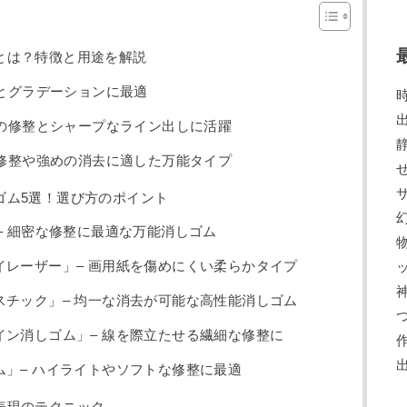
とは？特徴と用途を解説
現とグラデーションに最適
部の修整とシャープなライン出しに活躍
の修整や強めの消去に適した万能タイプ
ゴム5選！選び方のポイント
– 細密な修整に最適な万能消しゴム
イレーザー」– 画用紙を傷めにくい柔らかタイプ
スチック」– 均一な消去が可能な高性能消しゴム
イン消しゴム」– 線を際立たせる繊細な修整に
」– ハイライトやソフトな修整に最適
表現のテクニック