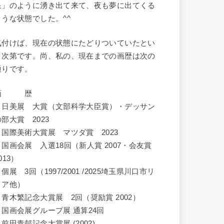
泉」のように湧き出て来て、夜も夢に出てくる
ような状態でした。^^
気付けば、現在の状態にたどりついていたとい
う次第です。尚、私の、現在までの画歴は次の
通りです。
画 歴
・日美展 大賞（文部科学大臣賞）・デッサン
の部大賞 2023
・国際美術大賞展 マツダ賞 2023
・国画会展 入選18回（新人賞 2007・会友賞
013）
個展 3回（1997/2001 /2025埼玉県川口市リ
リア他）
・青木繁記念大賞展 2回（奨励賞 2002）
・国画会展グループ展 通算24回
前田青邨記念大賞展 (2002)