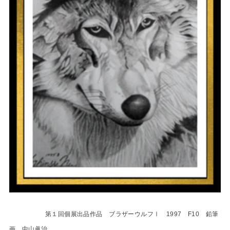
第１回個展出品作品 ブラザーウルフⅠ 1997 F10 鉛筆
画 中山眞治