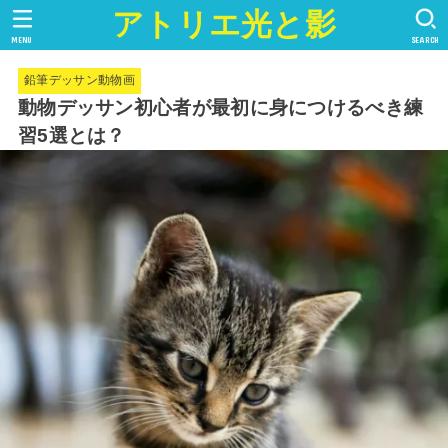
アトリエ光と影
MENU
SEARCH
鉛筆デッサン動物画
動物デッサン初心者が最初に身につけるべき練
習5選とは？