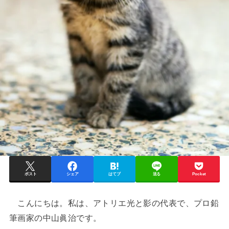
ポスト
シェア
はてブ
送る
Pocket
こんにちは。私は、アトリエ光と影の代表で、プロ鉛
筆画家の中山眞治です。