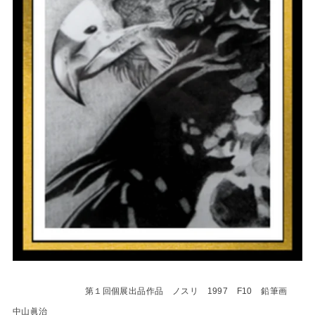
第１回個展出品作品 ノスリ 1997 F10 鉛筆画
中山眞治