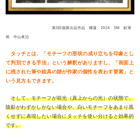
第3回個展出品作品 睡蓮 2024 SM 鉛筆
画 中山眞治
タッチとは、「モチーフの形状の成り立ちを印象とし
て判別できる手法」という解釈がありますし、「画面上
に残された筆や絵具の跡が作家の個性を表わす要素」と
いう見方もできます。
そして、モチーフが前光（真上からの光）の状態で、
陰影がわずかしかない場合や、白いモチーフをあまり黒
くせずに表現したい場合にタッチを使い分けると効果的
です。