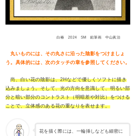
白椿 2024 SM 鉛筆画 中山眞治
丸いものには、その丸さに沿った陰影をつけましょ
う。具体的には、次のタッチの章を参照してください。
尚、白い花の陰影は、2Hなどで優しくソフトに描き
込みましょう。そして、光の方向を意識して、明るい部
分と暗い部分のコントラスト（明暗差や対比）をつける
ことで、立体感のある花の重なりを表せます。
花を描く際には、一輪挿しなども細密に